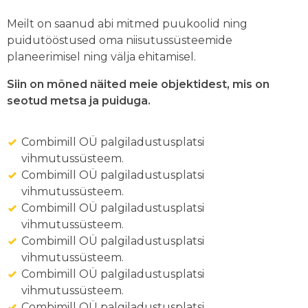
Meilt on saanud abi mitmed puukoolid ning
puidutööstused oma niisutussüsteemide
planeerimisel ning välja ehitamisel.
Siin on mõned näited meie objektidest, mis on
seotud metsa ja puiduga.
Combimill OÜ palgiladustusplatsi
vihmutussüsteem.
Combimill OÜ palgiladustusplatsi
vihmutussüsteem.
Combimill OÜ palgiladustusplatsi
vihmutussüsteem.
Combimill OÜ palgiladustusplatsi
vihmutussüsteem.
Combimill OÜ palgiladustusplatsi
vihmutussüsteem.
Combimill OÜ palgiladustusplatsi