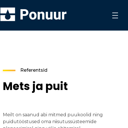
Ponuur OÜ
Hüdrotehnilised tööd
Referentsid
Mets ja puit
Meilt on saanud abi mitmed puukoolid ning
puidutööstused oma niisutussüsteemide