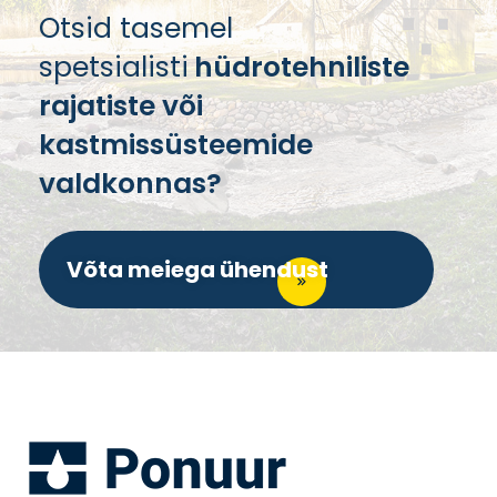
Otsid tasemel
spetsialisti
hüdrotehniliste
rajatiste või
kastmissüsteemide
valdkonnas?
Võta meiega ühendust