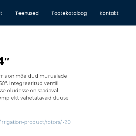
ht
Teenused
Tootekataloog
Kontakt
4″
, mis on mõeldud murualade
0°. Integreeritud ventiil
sse oludesse on saadaval
komplekt vahetatavaid düüse.
rrigation-product/rotors/i-20