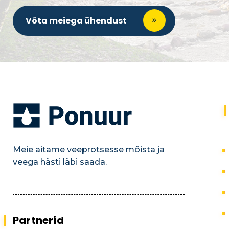
Võta meiega ühendust
Meie aitame veeprotsesse mõista ja
veega hästi läbi saada.
Partnerid