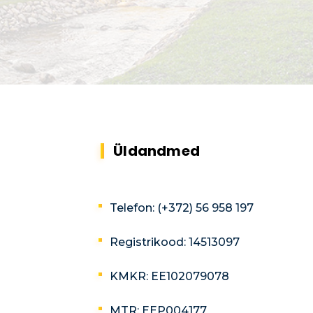
Üldandmed
Telefon: (+372) 56 958 197
Registrikood: 14513097
KMKR: EE102079078
MTR: EEP004177