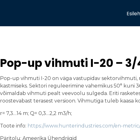
Esile
Pop-up vihmuti I-20 – 3/
Pop-up vihmuti I-20 on väga vastupidav sektorvihmuti
kastmiseks. Sektori reguleerimine vahemikus 50° kuni 36
võimaldab vihmuti pealt veevoolu sulgeda. Eriti raskete
roostevabast terasest versioon. Vihmutiga tuleb kaasa 
r= 7,3…14 m; Q= 0,3…2,2 m3/h;
Toote info:
https://www.hunterindustries.com/en-metric/i
Päritolu: Ameerika Ühendriigid