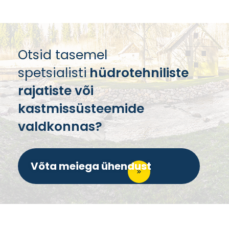
Otsid tasemel
spetsialisti
hüdrotehniliste
rajatiste või
kastmissüsteemide
valdkonnas?
Võta meiega ühendust