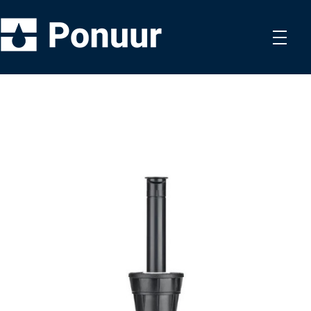
Ponuur OÜ
Hüdrotehnilised tööd