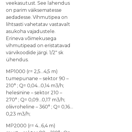
veekasutust. See lahendus
on parim väiksematesse
aedadesse. Vihmutipea on
lihtsasti vahetatav vastavalt
asukoha vajadustele.
Erineva võimekusega
vihmutipead on eristatavad
värvikoodide järgi. 1/2″ sk
ühendus.
MP1000 (r= 2,5…4,5 m)
tumepunane – sektor 90 –
210° ; Q= 0,04…0,14 m3/h;
helesinine – sektor 210 –
270° ; Q= 0,09…0,17 m3/h;
oliivroheline – 360° ; Q= 0,16…
0,23 m3/h;
MP2000 (r= 4…6,4 m)