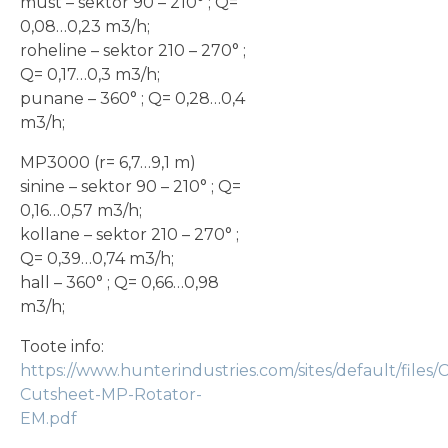
must – sektor 90 – 210° ; Q=
0,08…0,23 m3/h;
roheline – sektor 210 – 270° ;
Q= 0,17…0,3 m3/h;
punane – 360° ; Q= 0,28…0,4
m3/h;
MP3000 (r= 6,7…9,1 m)
sinine – sektor 90 – 210° ; Q=
0,16…0,57 m3/h;
kollane – sektor 210 – 270° ;
Q= 0,39…0,74 m3/h;
hall – 360° ; Q= 0,66…0,98
m3/h;
Toote info:
https://www.hunterindustries.com/sites/default/files/
Cutsheet-MP-Rotator-
EM.pdf